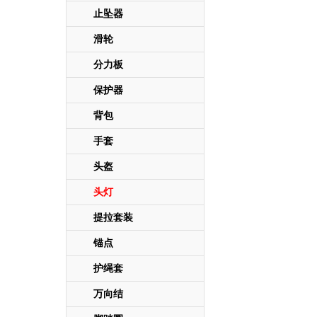
止坠器
滑轮
分力板
保护器
背包
手套
头盔
头灯
提拉套装
锚点
护绳套
万向结