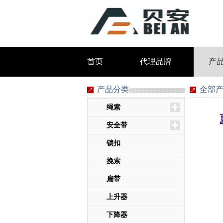
首页
代理品牌
产
产品分类
全部
绳索
安全带
锁扣
挽索
扁带
上升器
下降器