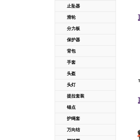
止坠器
滑轮
分力板
保护器
背包
手套
头盔
头灯
提拉套装
锚点
护绳套
万向结