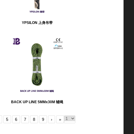
YPSILON 上身吊带
BACK UP LINE 5MMx30M 辅绳
5
6
7
8
9
›
»