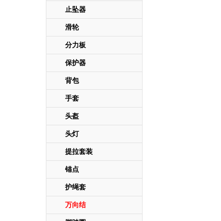
止坠器
滑轮
分力板
保护器
背包
手套
头盔
头灯
提拉套装
锚点
护绳套
万向结