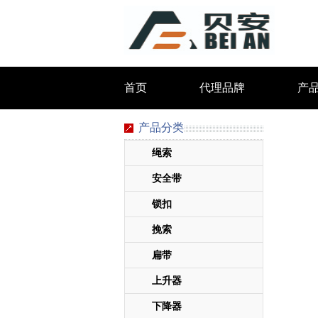
首页
代理品牌
产
产品分类
绳索
安全带
锁扣
挽索
扁带
上升器
下降器