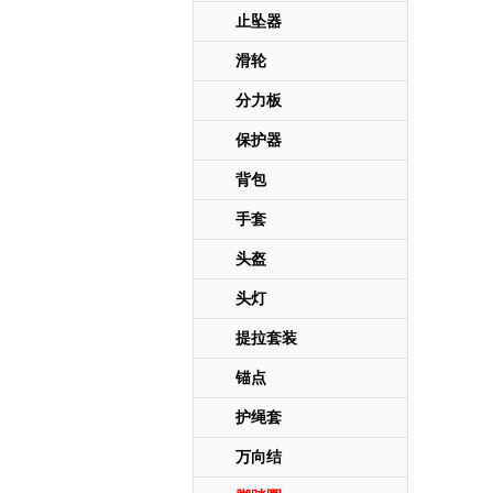
止坠器
滑轮
分力板
保护器
背包
手套
头盔
头灯
提拉套装
锚点
护绳套
万向结