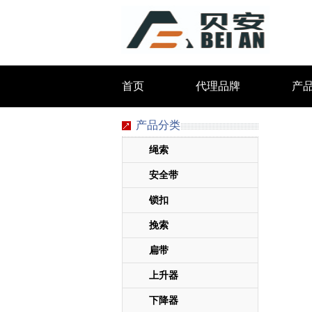
首页
代理品牌
产
产品分类
绳索
安全带
锁扣
挽索
扁带
上升器
下降器