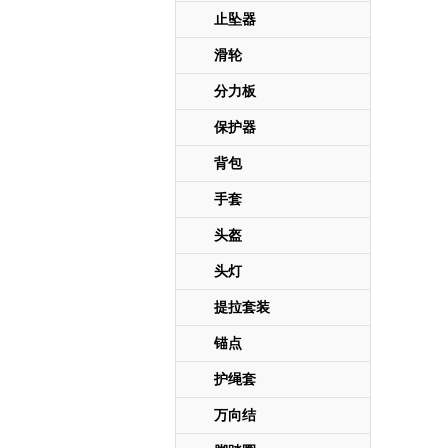
止坠器
滑轮
分力板
保护器
背包
手套
头盔
头灯
提拉套装
锚点
护绳套
万向结