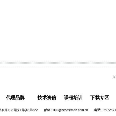
1/
代理品牌
技术资信
课程培训
下载专区
崔路198号院1号楼8层822
邮箱
：
liuli@besafeman.com.cn
电话
：
697257