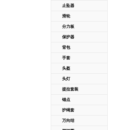
止坠器
滑轮
分力板
保护器
背包
手套
头盔
头灯
提拉套装
锚点
护绳套
万向结