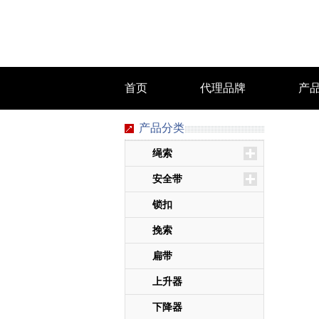
首页
代理品牌
产
产品分类
绳索
安全带
锁扣
挽索
扁带
上升器
下降器