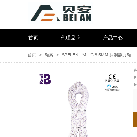
首页
代理品牌
产品中心
首页
>
绳索
>
SPELENIUM UC 8.5MM 探洞静力绳
▶
▶